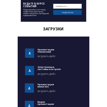
БУДЬТЕ В КУРСЕ
СОБЫТИЙ
Подпишитесь на нашу
новостную рассылку,
ПОДПИСКА
чтобы получать последние
предложения
ЗАГРУЗКИ
Презентации
Омникомм
загрузить файл
Электронные
системы контроля
загрузить файл
Презентация
мини АЗС
загрузить файл
Видео
презентации