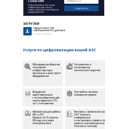
СОБЫТИЙ
Подпишитесь на нашу
новостную рассылку,
ПОДПИСКА
чтобы получать последние
предложения
ЗАГРУЗКИ
Свидетельство
официального_дилера
загрузить файл
Услуги по цифровизации вашей АЗС
Обследование объектов
Составление и
топливной
согласование
инфраструктуры
технического задания
Заказчика и всех групп
оборудования
Внедрение
Настройка системы
идентификации
измерения уровня
с использованием две
карты (водитель+ТС)
на 1 считывателе.
Автоматизация работы
Контроль с возможностью
АЗС и АТЗ.
24/7 получать
Выдача по iD картам,
информацию
QR-коду или через
и настраивать тревоги по
телеграмм-бота.
уровню, температуре или
плотности топлива.