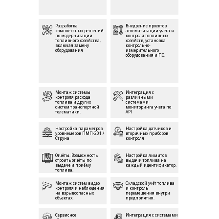
Разработка
Внедрение проектов
комплексных решений
автоматизации учета и
по модернизации
контроля топливных
топливного хозяйства,
хозяйств, установка
включая замену
контрольно-
оборудования
измерительного
оборудования и ПО.
Монтаж системы
Интеграция с
контроля расхода
различными
топлива и других
системами
систем транспортной
мониторинга учета по
телематики.
API
Настройка параметров
Настройка датчиков и
уровнемеров ПМП-201 /
вторичных приборов
Струна
контроля
Отчёты. Возможность
Настройка лимитов
строить отчёты по
выдачи топлива на
выдаче и приёму
каждый идентификатор.
топлива.
Монтаж систем видео
Складской учёт топлива
контроля и наблюдения
и контроль
на взрывоопасных
перемещения внутри
объектах.
предприятия.
Сервисное
Интеграция с системами