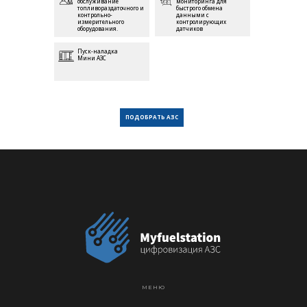
обслуживание
мониторинга для
топливораздаточного и
быстрого обмена
контрольно-
данными с
измерительного
контролирующих
оборудования.
датчиков
Пуск-наладка
Мини АЗС
ПОДОБРАТЬ АЗС
МЕНЮ